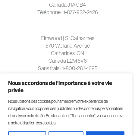
Canada J1A 0B4
Téléphone :
1-877-922-2426
Elmwood | St.Catharines
570 Welland Avenue
Catharines, ON
Canada L2M 5V6
Sans frais :
1-800-267-1695
Nous accordons de l'importance à votre vie
privée
Nous utilisons des cookies pour améliorer votre expérience de
Conditions d'utilisation
navigation, vous proposer des publicités ou des contenus personnalisés
Politique de confidentialité
et analyser notre trafic. En cliquant sur "Tout accepter", vous consentez
Accessibilité
à notre utilisation des cookies.
Déclaration sur le travail forcé et le travail des enfants
2026
|